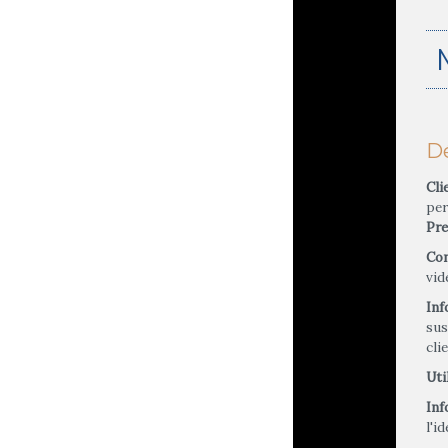
Dé
Cli
per
Pre
Con
vid
Inf
sus
cli
Uti
Inf
l'i