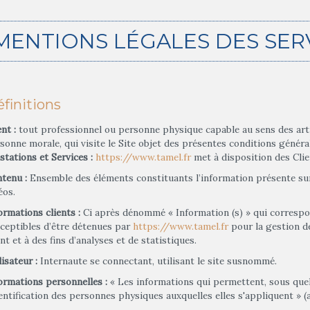
MENTIONS LÉGALES DES SER
finitions
ent :
tout professionnel ou personne physique capable au sens des artic
sonne morale, qui visite le Site objet des présentes conditions généra
stations et Services :
https://www.tamel.fr
met à disposition des Clie
tenu :
Ensemble des éléments constituants l’information présente sur
éos.
ormations clients :
Ci après dénommé « Information (s) » qui correspo
ceptibles d’être détenues par
https://www.tamel.fr
pour la gestion de
ent et à des fins d’analyses et de statistiques.
lisateur :
Internaute se connectant, utilisant le site susnommé.
ormations personnelles :
« Les informations qui permettent, sous quel
dentification des personnes physiques auxquelles elles s'appliquent » (ar