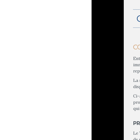
C
Ent
imm
rep
La 
dis
Ci-
pro
qui
P
Le 
de 