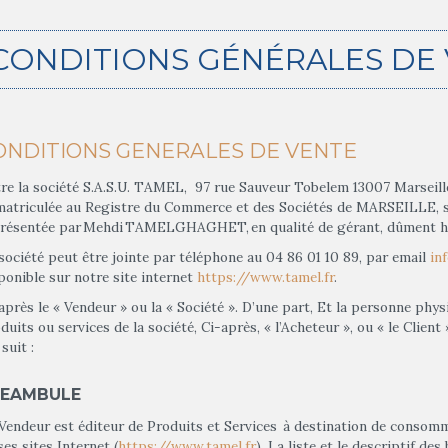
CONDITIONS GÉNÉRALES DE
ONDITIONS GENERALES DE VENTE
re la société S.A.S.U. TAMEL, 97 rue Sauveur Tobelem 13007 Marseille
atriculée au Registre du Commerce et des Sociétés de MARSEILLE, s
résentée par Mehdi TAMELGHAGHET, en qualité de gérant, dûment hab
société peut être jointe par téléphone au 04 86 01 10 89, par email
in
ponible sur notre site internet
https://www.tamel.fr
.
après le « Vendeur » ou la « Société ». D’une part, Et la personne phy
duits ou services de la société, Ci-après, « l’Acheteur », ou « le Client
 suit :
REAMBULE
Vendeur est éditeur de Produits et Services à destination de consomm
ses sites Internet (
https://www.tamel.fr
). La liste et le descriptif de